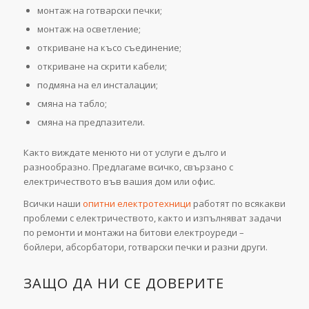
монтаж на готварски печки;
монтаж на осветление;
откриване на късо съединение;
откриване на скрити кабели;
подмяна на ел инсталации;
смяна на табло;
смяна на предпазители.
Както виждате менюто ни от услуги е дълго и
разнообразно. Предлагаме всичко, свързано с
електричеството във вашия дом или офис.
Всички наши
опитни електротехници
работят по всякакви
проблеми с електричеството, както и изпълняват задачи
по ремонти и монтажи на битови електроуреди –
бойлери, абсорбатори, готварски печки и разни други.
ЗАЩО ДА НИ СЕ ДОВЕРИТЕ