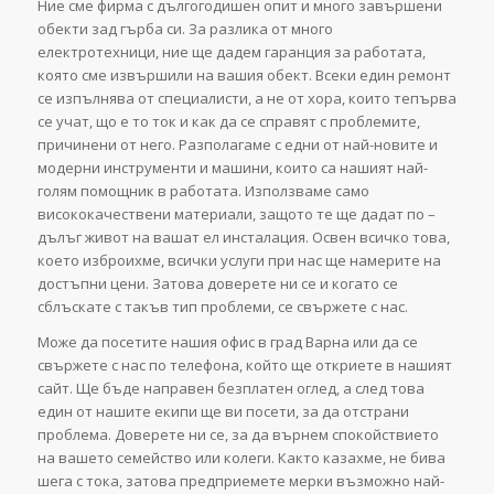
Ние сме фирма с дългогодишен опит и много завършени
обекти зад гърба си. За разлика от много
електротехници, ние ще дадем гаранция за работата,
която сме извършили на вашия обект. Всеки един ремонт
се изпълнява от специалисти, а не от хора, които тепърва
се учат, що е то ток и как да се справят с проблемите,
причинени от него. Разполагаме с едни от най-новите и
модерни инструменти и машини, които са нашият най-
голям помощник в работата. Използваме само
висококачествени материали, защото те ще дадат по –
дълъг живот на вашат ел инсталация. Освен всичко това,
което изброихме, всички услуги при нас ще намерите на
достъпни цени. Затова доверете ни се и когато се
сблъскате с такъв тип проблеми, се свържете с нас.
Може да посетите нашия офис в град Варна или да се
свържете с нас по телефона, който ще откриете в нашият
сайт. Ще бъде направен безплатен оглед, а след това
един от нашите екипи ще ви посети, за да отстрани
проблема. Доверете ни се, за да върнем спокойствието
на вашето семейство или колеги. Както казахме, не бива
шега с тока, затова предприемете мерки възможно най-