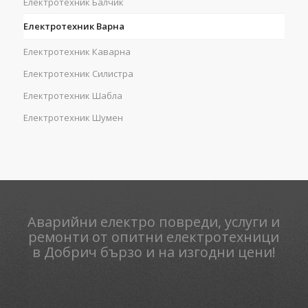
Електротехник Балчик
Електротехник Варна
Електротехник Каварна
Електротехник Силистра
Електротехник Шабла
Електротехник Шумен
Аварийни електро повреди, услуги и
ремонти от опитни електротехници
в Добрич бързо и на изгодни цени!