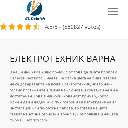
4.5/5 - (580827 votes)
ЕЛЕКТРОТЕХНИК ВАРНА
В наши дни няма нищо по-лошо от това да имате проблем
с елекричеството. Знаете, че с тока шега не бива, затова
не се доверявайте на всеки.Електротехник, чието най-
голямо постижение е смяна на ключове и контакти не ви е
достатъчен. Това е най-обикновеният пример, който
можем да ви дадем. Ако пък говорим за изграждане на ел
инсталации или по-сложна работа, то тогава нещата
стават наистина сериозни. Точно тук се появява и нашата
фирма ElDobrich.com.