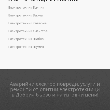
Електротехник Балчик
Електротехник Варна
Електротехник Каварна
Електротехник Силистра
Електротехник Шабла
Електротехник Шумен
Аварийни електро повреди, услуги и
ремонти от опитни електротехници
в Добрич бързо и на изгодни цени!