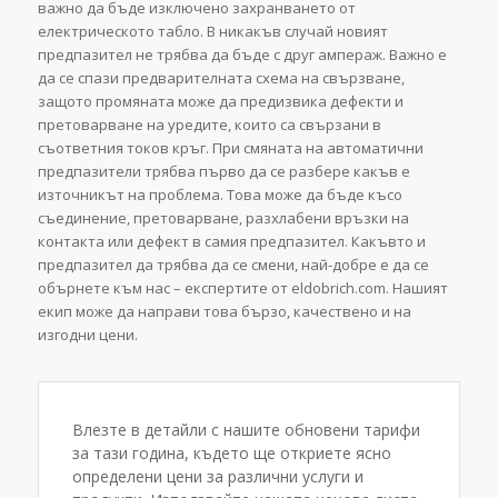
важно да бъде изключено захранването от
електрическото табло. В никакъв случай новият
предпазител не трябва да бъде с друг ампераж. Важно е
да се спази предварителната схема на свързване,
защото промяната може да предизвика дефекти и
претоварване на уредите, които са свързани в
съответния токов кръг. При смяната на автоматични
предпазители трябва първо да се разбере какъв е
източникът на проблема. Това може да бъде късо
съединение, претоварване, разхлабени връзки на
контакта или дефект в самия предпазител. Какъвто и
предпазител да трябва да се смени, най-добре е да се
обърнете към нас – експертите от eldobrich.com. Нашият
екип може да направи това бързо, качествено и на
изгодни цени.
Влезте в детайли с нашите обновени тарифи
за тази година, където ще откриете ясно
определени цени за различни услуги и