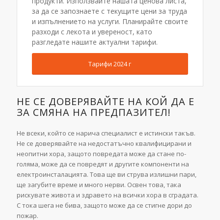
продукти. Използвайте нашата ценова листа,
за да се запознаете с текущите цени за труда
и изпълнението на услуги. Планирайте своите
разходи с лекота и увереност, като
разгледате нашите актуални тарифи.
Тарифи 2024 г
НЕ СЕ ДОВЕРЯВАЙТЕ НА КОЙ ДА Е
ЗА СМЯНА НА ПРЕДПАЗИТЕЛ!
Не всеки, който се нарича специалист е истински такъв.
Не се доверявайте на недостатъчно квалифицирани и
неопитни хора, защото повредата може да стане по-
голяма, може да се повредят и другите компоненти на
електроинсталацията. Това ще ви струва излишни пари,
ще загубите време и много нерви. Освен това, така
рискувате живота и здравето на всички хора в сградата.
С тока шега не бива, защото може да се стигне дори до
пожар.