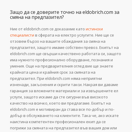
Защо да се доверите точно на eldobrich.com за
смяна на предпазител?
Ние от eldobrich.com се доказахме като
истински
специалисти
в сферата на електро услугите. Ние ще се
отзовем бързо на вашите обаждания за смяна на
предпазител, защото имаме собствен превоз. Екипът на
eldobrich.com ще свърши качествено работата си, защото
има нужното професионално оборудване, познания и
умения. Още на предварителния оглед вие ще знаете
крайната цена и крайния срок за смяната на
предпазител. При eldobrich.com няма неприятни
изненади, закъснения и скрити такси. Накрая ви даваме
гаранция за вложените материали и за извършените ел
услуги, защото искаме да сте сигурни във високото
качество на всичко, което ви предлагаме. Екипът на
eldobrich.com е мотивиран да става все по-добър и по-
добър в обслужването на клиентите. Така че, ако искате
наистина компетентен професионален екип да се
погрижи за смяната на предпазител във вашия дом или